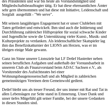
des Präsidenten und war bis heute als Vorstandsmitglied und
Mitgliedschaftsbeauftragter tätig. Er hat diese ehrenamtlichen Ämter
sehr gern übernommen und hat diese mit Initiative, Leidenschaft und
Sorgfalt ausgefüllt - "We serve".
Mit seinem langjährigen Engagement hat er unser Clubleben mit
Taten gefördert und entwickelt. Ihm sind auch die Initiierung und
Durchführung zahlreicher Hilfsprojekte für sozial schwache Kinder
und Jugendliche sowie die Unterstützung vieler Kunst-, Musik- und
Kulturprojekte zu verdanken. Als leidenschaftlicher Skatspieler lag
ihm das Benefizskatturnier der LIONS am Herzen, was er im
übrigen einige Male gewann.
Ganz im Sinne unserer Lionsziele hat LF Detlef Hastreiter neben
seinen beruflichen Aufgaben und außerhalb der Vorstandsarbeit in
unserem Club als Finanzvorstand beim ADAC Sachsen e.V., als
Vorsitzender des Aufsichtsrates bei einer
Wohnungsbaugenossenschaft und als Mitglied in zahlreichen
gemeinnützigen Vereinen dem Gemeinwohl gedient.
Detlef bleibt uns als treuer Freund, der uns immer mit Rat und Tat in
allen Lebenslagen zur Seite stand in Erinnerung. Unser Dank und
unser tiefes Mitgefühl gilt seiner Familie, bei der unsere Gedanken
in diesen Stunden sind.